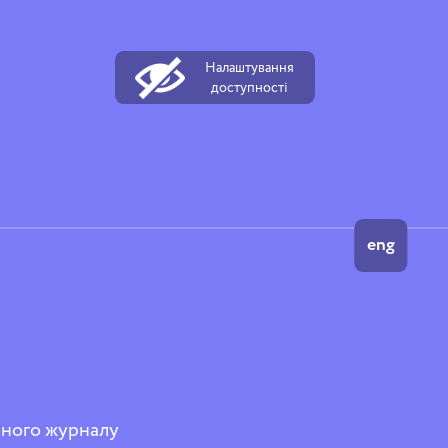
Налаштування
доступності
eng
нного журналу