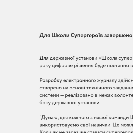
Для Школи Супергероїв завершено
Для державної установи «Школа суперг
року цифрове рішення буде поетапно в
Розробку електронного журналу здійсн
створено на основі технічного завданн
системи — реалізовано в межах волонт
боку державної установи.
“Думаю, для кожного з нашої команди Ш
використовуємо свої навички. Це можл
Коли як не зараз ще ставати супергеро