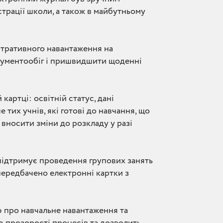
страції школи, а також в майбутньому
стративного навантаження на
окументообіг і пришвидшити щоденні
картці: освітній статус, дані
 тих учнів, які готові до навчання, що
вносити зміни до розкладу у разі
 підтримує проведення групових занять
передбачено електронні картки з
ю про навчальне навантаження та
 прозорості процесів та дозволить