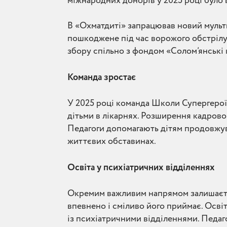
міжнародних донорів у 2025 році було в
В «Охматдиті» запрацював новий мульт
пошкоджене під час ворожого обстрілу л
збору спільно з фондом «Солом’янські к
Команда зростає
У 2025 році команда Школи Супергероїв 
дітьми в лікарнях. Розширення кадрово
Педагоги допомагають дітям продовжува
життєвих обставинах.
Освіта у психіатричних відділеннях
Окремим важливим напрямом залишаєтьс
впевнено і сміливо його приймає. Освіт
із психіатричними відділеннями. Педаг