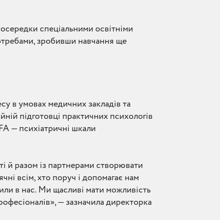
і осередки спеціальними освітніми
потребами, зробивши навчання ще
су в умовах медичних закладів та
ійній підготовці практичних психологів
FA — психіатричні шкали
і й разом із партнерами створювати
чні всім, хто поруч і допомагає нам
или в нас. Ми щасливі мати можливість
рофесіоналів», — зазначила директорка