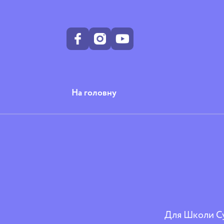
На головну
Для Школи Су