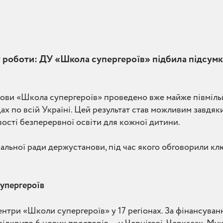
у роботи: ДУ «Школа супергероїв» підбила підсумк
нови «Школа супергероїв» проведено вже майже півмільйо
ах по всій Україні. Цей результат став можливим завдяк
ості безперервної освіти для кожної дитини.
льної ради держустанови, під час якого обговорили клю
Супергероїв
ентри «Школи супергероїв» у 17 регіонах. За фінансуван