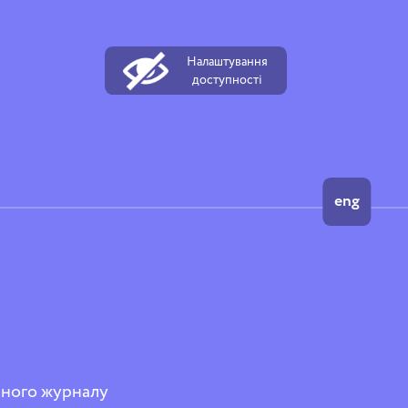
Налаштування
доступності
eng
нного журналу