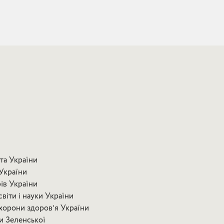
та України
України
рів України
віти і науки України
хорони здоровʼя України
и Зеленської