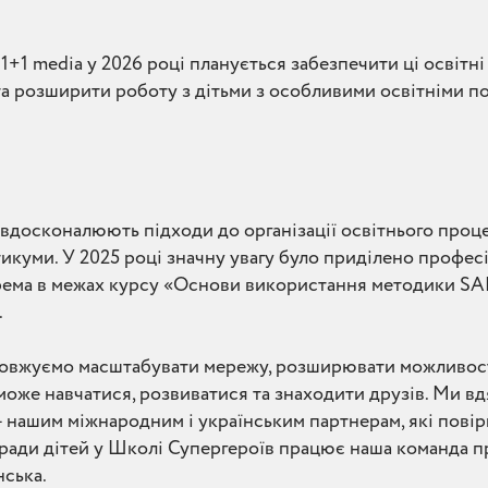
1+1 media у 2026 році планується забезпечити ці освітн
та розширити роботу з дітьми з особливими освітніми 
досконалюють підходи до організації освітнього проце
икуми. У 2025 році значну увагу було приділено профес
окрема в межах курсу «Основи використання методики SA
.
довжуємо масштабувати мережу, розширювати можливост
може навчатися, розвиватися та знаходити друзів. Ми вдя
— нашим міжнародним і українським партнерам, які повір
аради дітей у Школі Супергероїв працює наша команда п
ська.