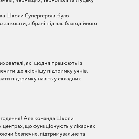
ачеві, Чернівцях, Тернополі та Луцьку.
ка Школи Супергероїв, було
 за кошти, зібрані під час благодійного
вихователі, які щодня працюють із
ечити ще якіснішу підтримку учнів.
вати підтримку навіть у складних
ьогодення! Але команда Школи
іх центрах, що функціонують у лікарнях
рюючи безпечне, підтримувальне та