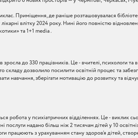
ідкрито 6 нових просторів — у Чернігові, Черкасах, Мук
иклас. Приміщення, де раніше розташовувалася бібліоте
ікарні влітку 2024 року. Нині його повністю відновлено
отики» та 1+1 media .
зросла до 330 працівників. Це - вчителі, психологи та 
го складу дозволило посилити освітній процес та забезп
ти навчання, зберігати мотивацію до розвитку та відчу
я робота у психіатричних відділеннях. Це - виклик с
ні послуги надано більш ніж 2 тисячам дітей у 10 освітн
оги працюють з урахуванням стану здоров’я дітей, ство