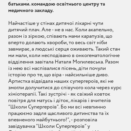
батьками. командою освітнього центру та
медичного закладу.
Найчастіше у стінах дитячої лікарні чути
дитячий плач. Але - не в нас. Коли акапельно,
разом із зіркою, співають мами карапузів, що
вперто долають хвороби, то весь світ ніби
завмирає, а людські серця оживають. Такий стан
ми мали, коли несподівано в онкогематологічне
відділення завітала Наталя Могилевська. Разом
із нею всі наспівалися пісень, діти почули
історію про те, що віра - найсильніше диво.
Артистка відвідала наших супергероїв, які не
змогли долучитися до співучого кола через курс
хіміотерапії. Такі зустрічі - як свіжий ковток
повітря для матусь і діток, лікарів і вчителів
“Школи Супергероїв”. Бо ми всі невпинно
працюємо задля щасливого дитинства та їх
впевненого майбутнього!”, - розповіла
завідувачка “Школи Супергероїв” у